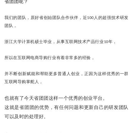
省团团呢？
我们的团队，原好省创始团队合作伙伴，近
人的超强技术研发
100
团队，
浙江大学计算机硕士毕业，从事互联网技术产品行业
年，
10
所以在互联网电商导购行业有着非常多的经验，
并不断创新赋能和帮助更多普通人创业，正因为这样优秀的一群
互联网导购掌舵人，
也就有了今天省团团这样一个优秀的创业平台。
这就是省团团的优势，有任何问题和更新自己的研发团队
可以及时的处理好。