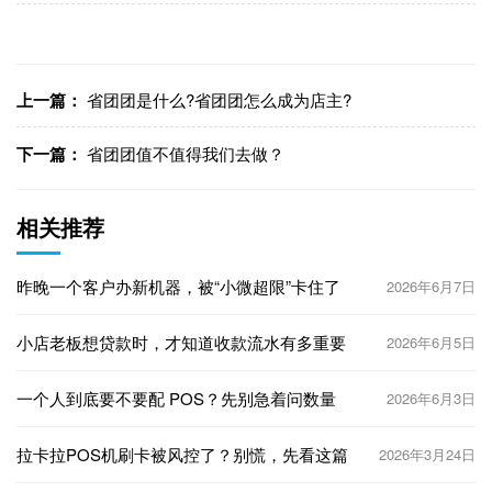
上一篇：
省团团是什么?省团团怎么成为店主?
下一篇：
省团团值不值得我们去做？
相关推荐
昨晚一个客户办新机器，被“小微超限”卡住了
2026年6月7日
小店老板想贷款时，才知道收款流水有多重要
2026年6月5日
一个人到底要不要配 POS？先别急着问数量
2026年6月3日
拉卡拉POS机刷卡被风控了？别慌，先看这篇
2026年3月24日